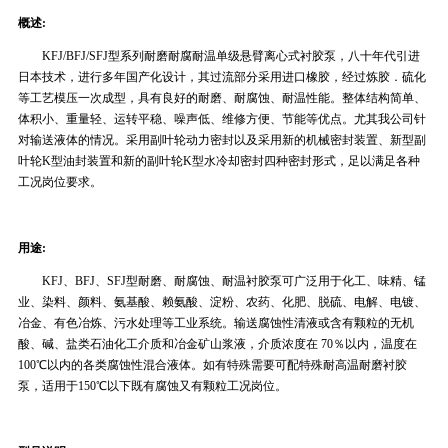
概述:
KFJ/BFJ/SFJ型系列耐磨耐腐耐温单级悬臂离心式衬胶泵，八十年代引进
日本技术，进行多年国产化设计，其过流部分采用进口橡胶，经过炼胶．硫化
等工艺模压一次成型，具有良好的耐磨、耐腐蚀、耐温性能。整体结构简单、
体积小、重量轻、运转平稳、噪声低、维修方便、节能等优点。尤其我公司针
对输送液体的情况。采用副叶轮动力密封以及采用新的机械密封装置、新型副
叶轮K型油封装置和新的副叶轮K型水冷却密封四种密封形式，足以满足各种
工况岗位要求。
用途:
KFJ、BFJ、SFJ型耐磨、耐腐蚀、耐温衬胶泵可广泛用于化工、味精、锰
业、染料、颜料、氨基酸、赖氨酸、淀粉、农药、化肥、脱硫、电解、电镀、
冶金、有色冶炼、污水处理等工业系统。输送腐蚀性清液或含有颗粒的无机
酸、碱、盐类石油化工介质和冶金矿山浆液，介质浓度在 70％以内，温度在
100℃以内的各类腐蚀性混合液体。如有特殊需要可配特殊耐高温耐磨衬胶
泵，适用于150℃以下既有腐蚀又有颗粒工况岗位。