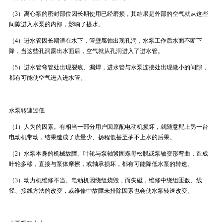
（3）离心泵的密封部位因长期使用已经磨损，其结果是外部的空气就从这些
间隙进入水泵的内部，影响了提水。
（4）进水管因长期潜在水下，管壁腐蚀出现孔洞，水泵工作后水面不断下
降，当这些孔洞露出水面后，空气就从孔洞进入了进水管。
（5）进水管弯管处出现裂痕、漏焊，进水管与水泵连接处出现微小的间隙，
都有可能使空气进入进水管。
水泵转速过低
（1）人为的因素。有相当一部分用户因原配电动机损坏，就随意配上另一台
电动机带动，结果造成了流量少、扬程低甚至抽不上水的后果。
（2）水泵本身的机械故障。叶轮与泵轴紧固螺母松脱或泵轴变形弯曲，造成
叶轮多移，直接与泵体摩擦，或轴承损坏，都有可能降低水泵的转速。
（3）动力机维修不当。电动机因绕组烧毁，而失磁，维修中绕组匝数、线
径、接线方法的改变，或维修中故障未排除因素也会使水泵转速改变。