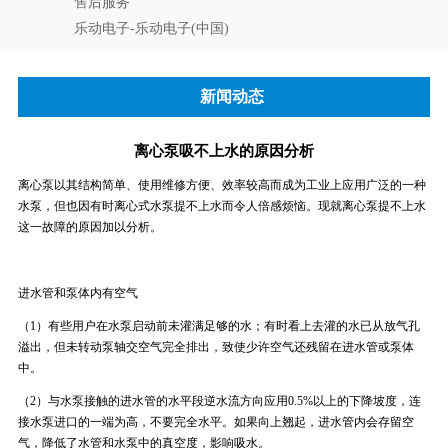
售后服务
乐动电子-乐动电子(中国)
新闻动态
离心泵吸不上水的原因分析
离心泵以其结构简单、使用维修方便、效率较高而成为工业上应用广泛的一种
水泵，但也因有时离心式水泵提不上水而令人倍感烦恼。现就离心泵提不上水
这一故障的原因加以分析。
进水管和泵体内有空气
（1）有些用户在水泵启动前未灌满足够的水；有时看上去灌的水已从放气孔
溢出，但未转动泵轴交空气完全排出，致使少许空气还残留在进水管或泵体
中。
（2）与水泵接触的进水管的水平段逆水流方向应用0.5%以上的下降坡度，连
接水泵进口的一端为高，不要完全水平。如果向上翘起，进水管内会存留空
气，降低了水管和水泵中的真空度，影响吸水。