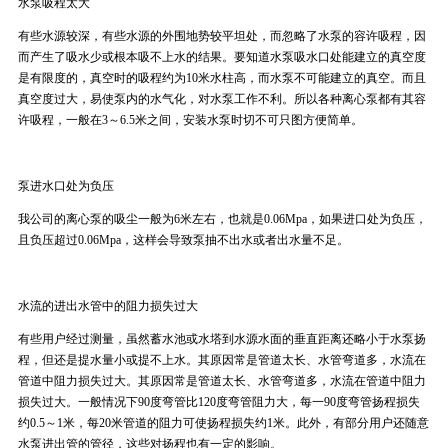
水泵吸程太大
有些水源较深，有些水源的外围地势较平坦处，而忽略了水泵的容许吸程，因
而产生了吸水少或根本吸不上水的结果。要知道水泵吸水口处能建立的真空度
是有限度的，真空时的吸程约为10米水柱高，而水泵不可能建立的真空。而且
真空度过大，易使泵内的水气化，对水泵工作不利。所以各种离心泵都有其容
许吸程，一般在3～6.5米之间，安装水泵时切不可只图方便简单。
泵进水口处为负压
我公司的离心泵的吸尘一般为6米左右，也就是0.06Mpa，如果进口处为负压，
且负压超过0.06Mpa，这样会导致泵抽不出水或者出水量不足。
水流的进出水管中的阻力损失过大
有些用户经过测量，虽然蓄水池或水塔到水源水面的垂直距离还略小于水泵扬
程，但还是提水量小或提不上水。其原因常是管道太长、水管弯道多，水流在
管道中阻力损失过大。其原因常是管道太长、水管弯道多，水流在管道中阻力
损失过大。一般情况下90度弯管比120度弯管阻力大，每一90度弯管扬程损失
约0.5～1米，每20米管道的阻力可使扬程损失约1米。此外，有部分用户还随意
水泵进出管的管径，这些对扬程也有一定的影响。