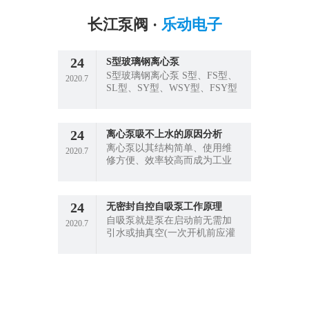
长江泵阀 ·
乐动电子
24
S型玻璃钢离心泵
S型玻璃钢离心泵 S型、FS型、
2020.7
SL型、SY型、WSY型、FSY型
系列玻璃钢泵，其接触液体的
过流部件均采用聚乙烯醇缩丁
醛、改性酚醛玻璃纤维材料经
24
离心泵吸不上水的原因分析
高温模压而成，具有
离心泵以其结构简单、使用维
2020.7
修方便、效率较高而成为工业
上应用广泛的一种水泵，但也
因有时离心式水泵提不上水而
令人倍感烦恼。现就离心泵提
24
无密封自控自吸泵工作原理
不上水这一故障的原因加以分
自吸泵就是泵在启动前无需加
析。
2020.7
引水或抽真空(一次开机前应灌
满水)，启动后经短暂时间运
转，依靠泵本身的作用，把水
吸上来并正常运行的一种泵。
自吸泵的主要水力元件叶轮和
泵壳与